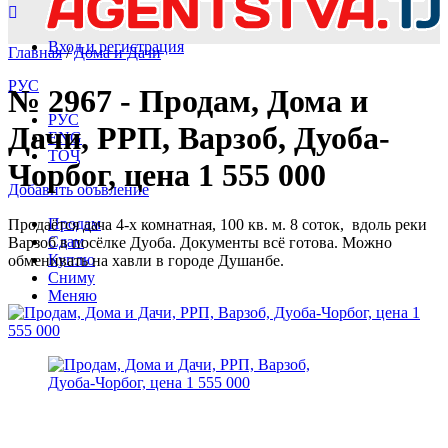
Вход и регистрация
Главная
/
Дома и Дачи
РУС
№ 2967 - Продам, Дома и
РУС
Дачи, РРП, Варзоб, Дуоба-
ENG
ТОҶ
Чорбог, цена 1 555 000
Добавить объвление
Продам
Продаётся дача 4-х комнатная, 100 кв. м. 8 соток, вдоль реки
Сдам
Варзоб в посёлке Дуоба. Документы всё готова. Можно
Куплю
обменивать на хавли в городе Душанбе.
Сниму
Меняю