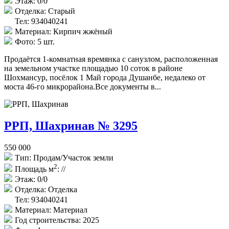
Этаж:
0/0
Отделка:
Старый
Тел: 934040241
Материал:
Кирпич жжёный
Фото:
5 шт.
Продаётся 1-комнатная времянка с санузлом, расположенная
на земельном участке площадью 10 соток в районе
Шохмансур, посёлок 1 Май города Душанбе, недалеко от
моста 46-го микрорайона.Все документы в...
РРП, Шахринав № 3295
550 000
Тип:
Продам/Участок земли
2
Площадь м
:
//
Этаж:
0/0
Отделка:
Отделка
Тел: 934040241
Материал:
Материал
Год строительства:
2025