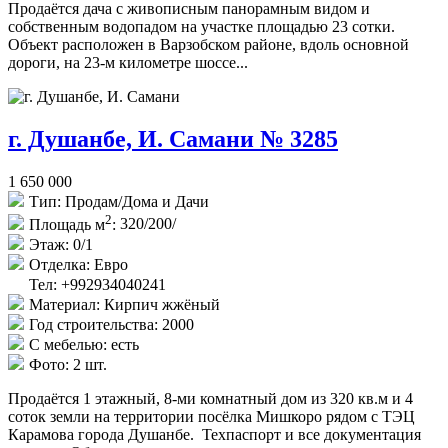
Продаётся дача с живописным панорамным видом и
собственным водопадом на участке площадью 23 сотки.
Объект расположен в Варзобском районе, вдоль основной
дороги, на 23-м километре шоссе...
г. Душанбе, И. Самани № 3285
1 650 000
Тип:
Продам/Дома и Дачи
2
Площадь м
:
320/200/
Этаж:
0/1
Отделка:
Евро
Тел: +992934040241
Материал:
Кирпич жжёный
Год строительства:
2000
С мебелью:
есть
Фото:
2 шт.
Продаётся 1 этажный, 8-ми комнатный дом из 320 кв.м и 4
соток земли на территории посёлка Мишкоро рядом с ТЭЦ
Карамова города Душанбе. Техпаспорт и все документация