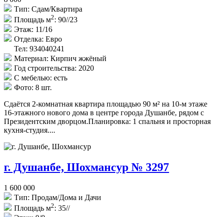
Тип:
Сдам/Квартира
2
Площадь м
:
90//23
Этаж:
11/16
Отделка:
Евро
Тел: 934040241
Материал:
Кирпич жжёный
Год строительства:
2020
С мебелью:
есть
Фото:
8 шт.
Сдаётся 2-комнатная квартира площадью 90 м² на 10-м этаже
16-этажного нового дома в центре города Душанбе, рядом с
Президентским дворцом.Планировка: 1 спальня и просторная
кухня-студия....
г. Душанбе, Шохмансур № 3297
1 600 000
Тип:
Продам/Дома и Дачи
2
Площадь м
:
35//