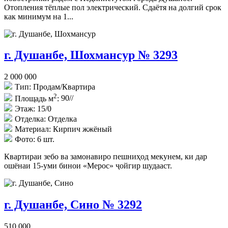
Отопления тёплые пол электрический. Сдаётя на долгий срок
как минимум на 1...
г. Душанбе, Шохмансур № 3293
2 000 000
Тип:
Продам/Квартира
2
Площадь м
:
90//
Этаж:
15/0
Отделка:
Отделка
Материал:
Кирпич жжёный
Фото:
6 шт.
Квартираи зебо ва замонавиро пешниҳод мекунем, ки дар
ошёнаи 15-уми бинои «Мерос» ҷойгир шудааст.
г. Душанбе, Сино № 3292
510 000