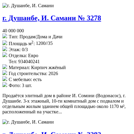
г. Душанбе, И. Самани № 3278
40 000 000
Тип:
Продам/Дома и Дачи
2
Площадь м
:
1200//35
Этаж:
0/3
Отделка:
Евро
Тел: 934040241
Материал:
Кирпич жжёный
Год строительства:
2026
С мебелью:
есть
Фото:
3 шт.
Продаётся элитный дом в районе И. Сомони (Водонасос), г.
Душанбе. 3-х этажный, 10-ти комнатный дом с подвалом и
отдельным жилым зданием общей площадью около 1170 м²,
расположенный на участке...