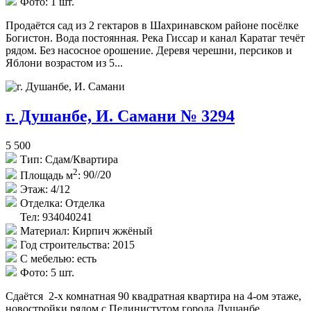
Фото:
1 шт.
Продаётся сад из 2 гектаров в Шахринавском районе посёлке
Богистон. Вода постоянная. Река Гиссар и канал Каратаг течёт
рядом. Без насосное орошение. Деревя черешни, персиков и
Яблони возрастом из 5...
г. Душанбе, И. Самани № 3294
5 500
Тип:
Сдам/Квартира
2
Площадь м
:
90//20
Этаж:
4/12
Отделка:
Отделка
Тел: 934040241
Материал:
Кирпич жжёный
Год строительства:
2015
С мебелью:
есть
Фото:
5 шт.
Сдаётся 2-х комнатная 90 квадратная квартира на 4-ом этаже,
новостройки рядом с Пединистутом города Душанбе.