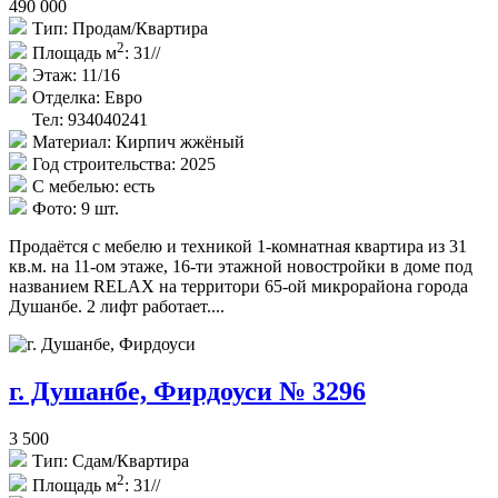
490 000
Тип:
Продам/Квартира
2
Площадь м
:
31//
Этаж:
11/16
Отделка:
Евро
Тел: 934040241
Материал:
Кирпич жжёный
Год строительства:
2025
С мебелью:
есть
Фото:
9 шт.
Продаётся с мебелю и техникой 1-комнатная квартира из 31
кв.м. на 11-ом этаже, 16-ти этажной новостройки в доме под
названием RELAX на территори 65-ой микрорайона города
Душанбе. 2 лифт работает....
г. Душанбе, Фирдоуси № 3296
3 500
Тип:
Сдам/Квартира
2
Площадь м
:
31//