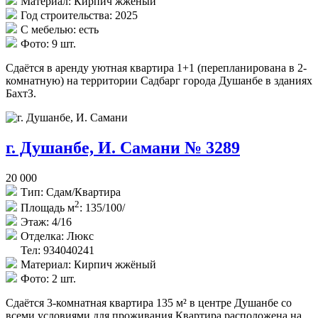
Материал:
Кирпич жжёный
Год строительства:
2025
С мебелью:
есть
Фото:
9 шт.
Сдаётся в аренду уютная квартира 1+1 (перепланирована в 2-
комнатную) на территории Садбарг города Душанбе в зданиях
БахтЗ.
г. Душанбе, И. Самани № 3289
20 000
Тип:
Сдам/Квартира
2
Площадь м
:
135/100/
Этаж:
4/16
Отделка:
Люкс
Тел: 934040241
Материал:
Кирпич жжёный
Фото:
2 шт.
Сдаётся 3-комнатная квартира 135 м² в центре Душанбе со
всеми условиями для проживания.Квартира расположена на