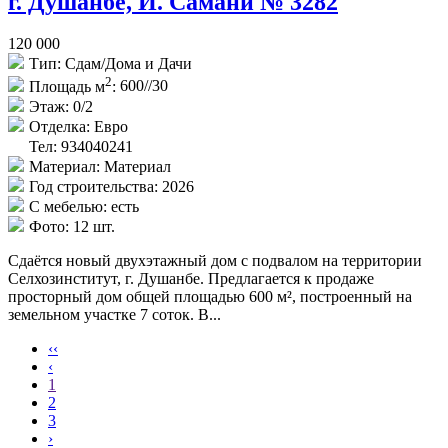
г. Душанбе, И. Самани № 3282
120 000
Тип:
Сдам/Дома и Дачи
2
Площадь м
:
600//30
Этаж:
0/2
Отделка:
Евро
Тел: 934040241
Материал:
Материал
Год строительства:
2026
С мебелью:
есть
Фото:
12 шт.
Сдаётся новый двухэтажный дом с подвалом на территории
Селхозинститут, г. Душанбе. Предлагается к продаже
просторный дом общей площадью 600 м², построенный на
земельном участке 7 соток. В...
‹‹
‹
1
2
3
›