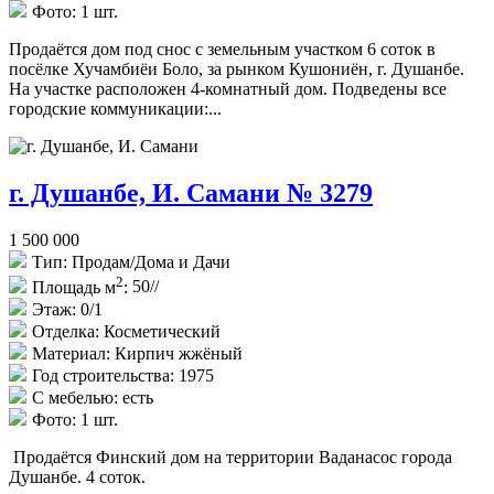
Фото:
1 шт.
Продаётся дом под снос с земельным участком 6 соток в
посёлке Хучамбиёи Боло, за рынком Кушониён, г. Душанбе.
На участке расположен 4-комнатный дом. Подведены все
городские коммуникации:...
г. Душанбе, И. Самани № 3279
1 500 000
Тип:
Продам/Дома и Дачи
2
Площадь м
:
50//
Этаж:
0/1
Отделка:
Косметический
Материал:
Кирпич жжёный
Год строительства:
1975
С мебелью:
есть
Фото:
1 шт.
Продаётся Финский дом на территории Ваданасос города
Душанбе. 4 соток.