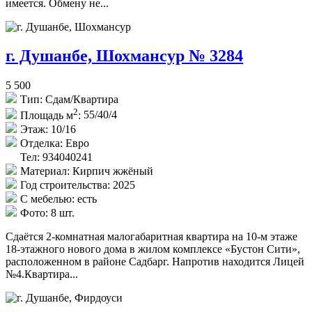
имеется. Обмену не...
г. Душанбе, Шохмансур № 3284
5 500
Тип:
Сдам/Квартира
2
Площадь м
:
55/40/4
Этаж:
10/16
Отделка:
Евро
Тел: 934040241
Материал:
Кирпич жжёный
Год строительства:
2025
С мебелью:
есть
Фото:
8 шт.
Сдаётся 2-комнатная малогабаритная квартира на 10-м этаже
18-этажного нового дома в жилом комплексе «Бустон Сити»,
расположенном в районе Садбарг. Напротив находится Лицей
№4.Квартира...