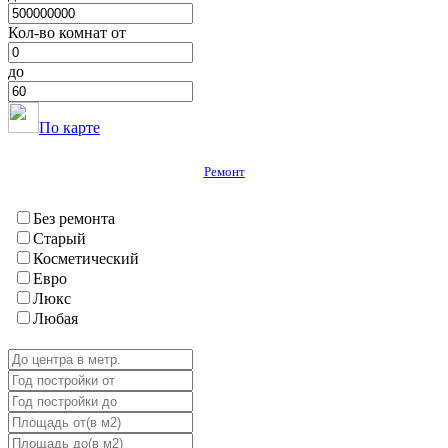
Хамадони
Хурасан
Кол-во комнат от
Шаартуз
Шураабад
до
Яван
ГБАО
Вяндж
По карте
Дарваз
Ишкашим
Ремонт
Мургаб
Рошткала
Рушан
Без ремонта
Хорог
Старый
Шугнан
Косметический
Евро
Люкс
Любая