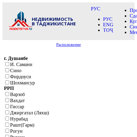
РУС
Пр
Сд
НЕДВИЖИМОСТЬ
РУС
Ку
В ТАДЖИКИСТАНЕ
ENG
Сн
ТОҶ
Ме
Расположение
г. Душанбе
И. Самани
Сино
Фирдоуси
Шохмансур
РРП
Варзоб
Вахдат
Гиссар
Джиргатал (Ляхш)
Нурабад
Рашт(Гарм)
Рогун