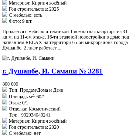
Материал:
Кирпич жжёный
Год строительства:
2025
С мебелью:
есть
Фото:
9 шт.
Продаётся с мебелю и техникой 1-комнатная квартира из 31
кв.м. на 11-ом этаже, 16-ти этажной новостройки в доме под
названием RELAX на территори 65-ой микрорайона города
Душанбе. 2 лифт работает....
г. Душанбе, И. Самани № 3281
800 000
Тип:
Продам/Дома и Дачи
2
Площадь м
:
60//
Этаж:
0/1
Отделка:
Косметический
Тел: +992934040241
Материал:
Кирпич жжёный
Год строительства:
2020
С мебелью:
нет