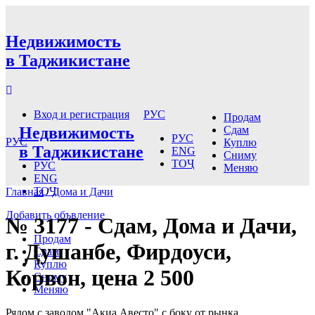
Недвижимость
в Таджикистане
РУС
Вход и регистрация
Продам
Недвижимость
Сдам
РУС
РУС
Куплю
в Таджикистане
ENG
Сниму
ТОҶ
РУС
Меняю
ENG
ТОҶ
Главная
/
Дома и Дачи
Добавить объвление
№ 3177 - Сдам, Дома и Дачи,
Продам
г. Душанбе, Фирдоуси,
Сдам
Куплю
Корвон, цена 2 500
Сниму
Меняю
Рядом с заводом "Акиа Авесто" с боку от рынка