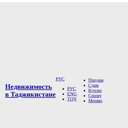
РУС
Продам
Недвижимость
Сдам
РУС
Куплю
в Таджикистане
ENG
Сниму
ТОҶ
Меняю