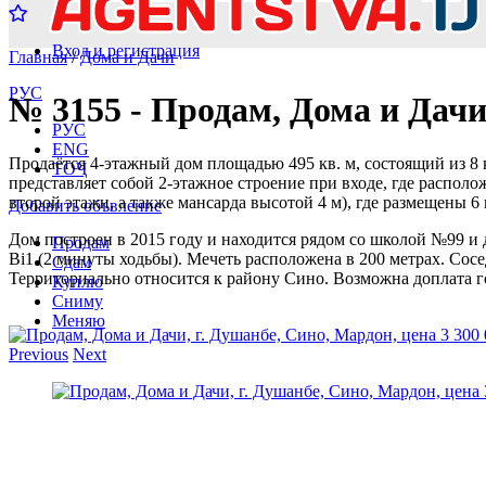
Вход и регистрация
Главная
/
Дома и Дачи
РУС
№ 3155 - Продам, Дома и Дачи,
РУС
ENG
Продаётся 4-этажный дом площадью 495 кв. м, состоящий из 8 
ТОҶ
представляет собой 2-этажное строение при входе, где располо
второй этажи, а также мансарда высотой 4 м), где размещены 6 
Добавить объвление
Дом построен в 2015 году и находится рядом со школой №99 и
Продам
Bi1 (2 минуты ходьбы). Мечеть расположена в 200 метрах. Сосе
Сдам
Территориально относится к району Сино. Возможна доплата 
Куплю
Сниму
Меняю
Previous
Next