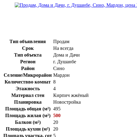
Тип объявления
Продам
Срок
На всегда
Тип объекта
Дома и Дачи
Регион
г. Душанбе
Район
Сино
Селение/Микрорайон
Мардон
Количествво комнат
8
Этажность
4
Материал стен
Кирпич жжёный
Планировка
Новостройка
Площадь общая (м²)
495
Площадь жилая (м²)
500
Балкон (м²)
20
Площадь кухни (м²)
20
Площадь участка, сот
5