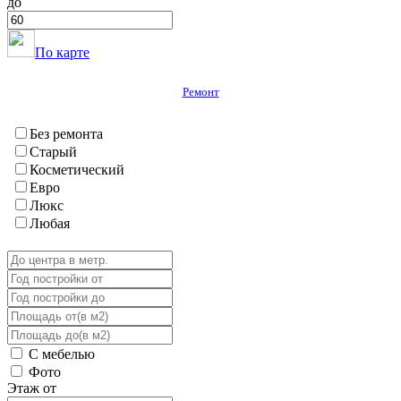
до
Яван
ГБАО
Вяндж
По карте
Дарваз
Ишкашим
Ремонт
Мургаб
Рошткала
Рушан
Без ремонта
Хорог
Старый
Шугнан
Косметический
Евро
Люкс
Любая
С мебелью
Фото
Этаж от