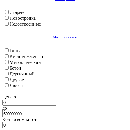
Балджуван
Бохтар (Кургантюбе)
Старые
Васе
Новостройка
Вахш
Недостроенные
Дангара
Джилликул
Материал стен
Калхазабад(Руми)
Кубадиян
Глина
Куляб(г.)
Кирпич жжёный
Кумсангир
Металлический
Кушониён (Бохтар)
Бетон
Муминабад
Деревянный
Н. Хусрав
Другое
Нурек
Любая
Сарбанд
Темурмалик
Цена от
Фархар
Хавалинг
до
Хамадони
Хурасан
Кол-во комнат от
Шаартуз
Шураабад