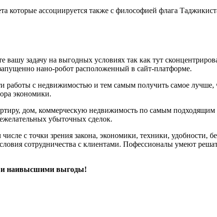
ета которые ассоциируется также с философией флага Таджикист
шите вашу задачу на выгодных условиях так как тут сконцентри
 запущенно нано-робот расположенный в сайт-платформе.
ти работы с недвижимостью и тем самым получить самое лучше, 
тора экономики.
ртиру, дом, коммерческую недвижимость по самым подходящим 
нежелательных убыточных сделок.
числе с точки зрения закона, экономики, техники, удобности, б
условия сотрудничества с клиентами. Пофессионалы умеют реша
и и наивысшими выгоды!