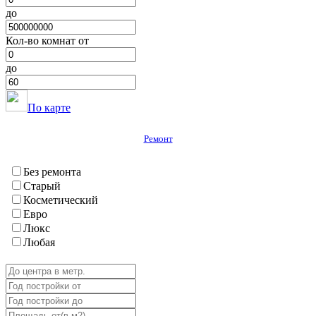
Хавалинг
до
Хамадони
Хурасан
Кол-во комнат от
Шаартуз
Шураабад
до
Яван
ГБАО
Вяндж
По карте
Дарваз
Ишкашим
Ремонт
Мургаб
Рошткала
Рушан
Без ремонта
Хорог
Старый
Шугнан
Косметический
Евро
Люкс
Любая