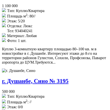
1 100 000
Тип:
Куплю/Квартира
2
Площадь м
:
80//
Этаж:
5/20
Отделка:
Люкс
Тел: 934040241
Материал:
Любая
Фото:
1 шт.
Куплю 3-комнатную квартиру площадью 80–100 кв. м в
новостройке в г. Душанбе. Интересуют этажи до 8-го на
территории районов Гулистон, Сохили, Профсоюзы, Паварот
аэропорта до ЦУМ.Требуются...
г. Душанбе, Сино № 3195
500 000
Тип:
Куплю/Квартира
2
Площадь м
:
//
Этаж:
0/0