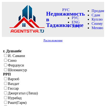
РУС
Продам
Недвижимость
Сдам
РУС
в
Куплю
ENG
Сниму
Таджикистане
ТОҶ
Меняю
Расположение
г. Душанбе
И. Самани
Сино
Фирдоуси
Шохмансур
РРП
Варзоб
Вахдат
Гиссар
Джиргатал (Ляхш)
Нурабад
Рашт(Гарм)