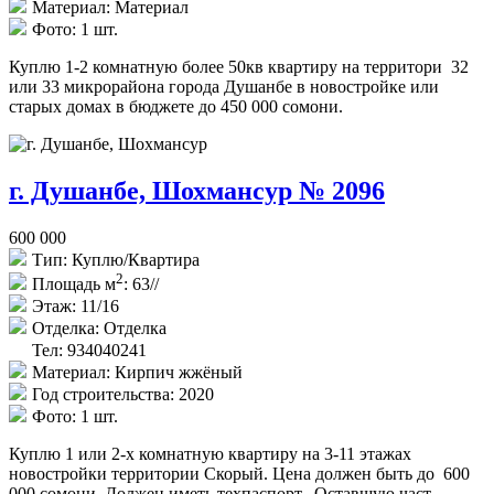
Материал:
Материал
Фото:
1 шт.
Куплю 1-2 комнатную более 50кв квартиру на территори 32
или 33 микрорайона города Душанбе в новостройке или
старых домах в бюджете до 450 000 сомони.
г. Душанбе, Шохмансур № 2096
600 000
Тип:
Куплю/Квартира
2
Площадь м
:
63//
Этаж:
11/16
Отделка:
Отделка
Тел: 934040241
Материал:
Кирпич жжёный
Год строительства:
2020
Фото:
1 шт.
Куплю 1 или 2-х комнатную квартиру на 3-11 этажах
новостройки территории Скорый. Цена должен быть до 600
000 сомони. Должен иметь техпаспорт. Оставшую част