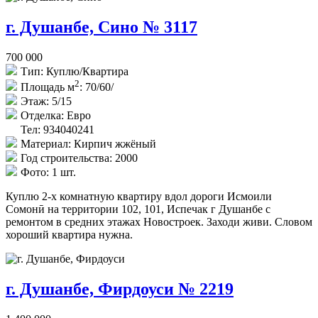
г. Душанбе, Сино № 3117
700 000
Тип:
Куплю/Квартира
2
Площадь м
:
70/60/
Этаж:
5/15
Отделка:
Евро
Тел: 934040241
Материал:
Кирпич жжёный
Год строительства:
2000
Фото:
1 шт.
Куплю 2-х комнатную квартиру вдол дороги Исмоили
Сомонӣ на территории 102, 101, Испечак г Душанбе с
ремонтом в средних этажах Новостроек. Заходи живи. Словом
хороший квартира нужна.
г. Душанбе, Фирдоуси № 2219