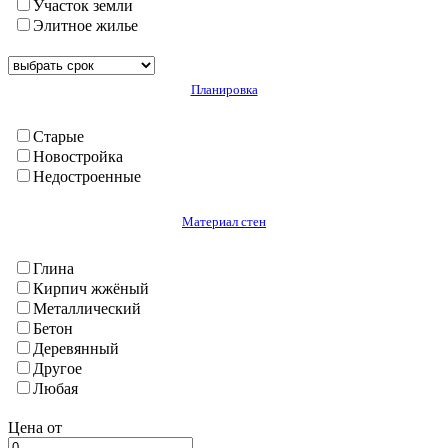
Участок земли
Худжанд
Элитное жилье
Чкаловск
Шахристан
Хатлон
Планировка
А. Джоми
Балджуван
Бохтар (Кургантюбе)
Старые
Васе
Новостройка
Вахш
Недостроенные
Дангара
Джилликул
Материал стен
Калхазабад(Руми)
Кубадиян
Глина
Куляб(г.)
Кирпич жжёный
Кумсангир
Металлический
Кушониён (Бохтар)
Бетон
Муминабад
Деревянный
Н. Хусрав
Другое
Нурек
Любая
Сарбанд
Темурмалик
Цена от
Фархар