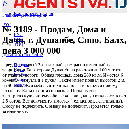
Вход и регистрация
Главная
/
Дома и Дачи
РУС
№ 3189 - Продам, Дома и
РУС
Дачи, г. Душанбе, Сино, Балх,
ENG
ТОҶ
цена 3 000 000
Добавить объвление
Продам
Продаётся новый 2-х этажный дом расположенный на
Сдам
территории Балх города Душанбе на расстоянии 100 метров
Куплю
от главной дороги. Общая площадь дома 280 кв.м. Имеется 6
Сниму
комнат, 4 санузла и 1 кухня. Также имеет подвал высотой 2 м.
Меняю
из 90 кв.м. Вся мебель и техника новая и остаётся новому
владелцу. Канализация городская. Полы имеют
электрическую систему обогрева. Площадь участка составляет
2,5 соток. Все документы имеется (техпаспорт, легализация).
Сносу не подлежить. Обмену не подлежит. Продаётся только
за наличные.