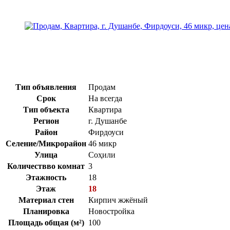
Тип объявления
Продам
Срок
На всегда
Тип объекта
Квартира
Регион
г. Душанбе
Район
Фирдоуси
Селение/Микрорайон
46 микр
Улица
Соҳили
Количествво комнат
3
Этажность
18
Этаж
18
Материал стен
Кирпич жжёный
Планировка
Новостройка
Площадь общая (м²)
100