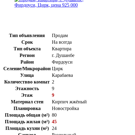
Тип объявления
Продам
Срок
На всегда
Тип объекта
Квартира
Регион
г. Душанбе
Район
Фирдоуси
Селение/Микрорайон
Цирк
Улица
Карабаева
Количествво комнат
2
Этажность
9
Этаж
9
Материал стен
Кирпич жжёный
Планировка
Новостройка
Площадь общая (м²)
80
Площадь жилая (м²)
45
Площадь кухни (м²)
24
Санузел
Раздельный