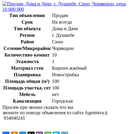
Тип объявления
Продам
Срок
На всегда
Тип объекта
Дома и Дачи
Регион
г. Душанбе
Район
Сино
Селение/Микрорайон
Чорякорон
Количествво комнат
10
Этажность
1
Материал стен
Кирпич жжёный
Планировка
Новостройка
Площадь общая (м²)
100
Площадь участка, сот
100
Мебель
нет
Канализация
Городская
Просим при звонке сказать что вы
звоните по поводу объявления из сайта Agentstva.tj
934040241