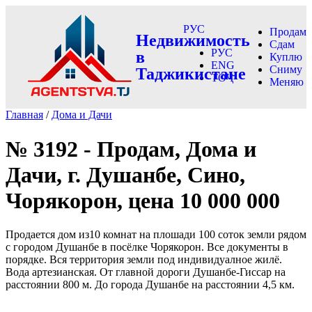
РУС
Продам
Недвижимость
Сдам
РУС
в
Куплю
ENG
Сниму
Таджикистане
ТОҶ
Меняю
Главная
/
Дома и Дачи
№ 3192 - Продам, Дома и
Дачи, г. Душанбе, Сино,
Чорякорон, цена 10 000 000
Продается дом из10 комнат на плошади 100 соток земли рядом
с городом Душанбе в посёлке Чорякорон. Все документы в
порядке. Вся территория земли под индивидуалное жилё.
Вода артезианская. От главной дороги Душанбе-Гиссар на
расстоянии 800 м. До города Душанбе на расстоянии 4,5 км.