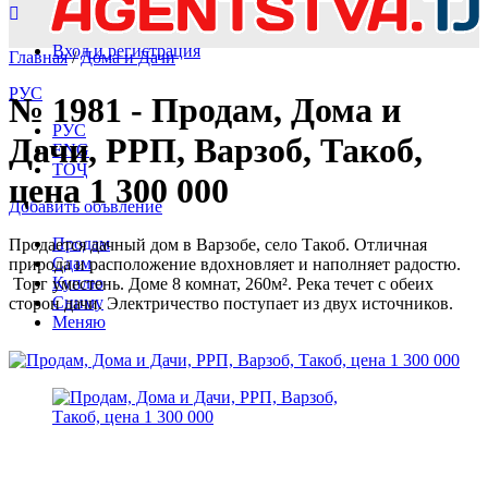
Вход и регистрация
Главная
/
Дома и Дачи
РУС
№ 1981 - Продам, Дома и
РУС
Дачи, РРП, Варзоб, Такоб,
ENG
ТОҶ
цена 1 300 000
Добавить объвление
Продам
Продается дачный дом в Варзобе, село Такоб. Отличная
Сдам
природа и расположение вдохновляет и наполняет радостю.
Куплю
Торг уместень. Доме 8 комнат, 260м². Река течет с обеих
Сниму
сторон дачи. Электричество поступает из двух источников.
Меняю